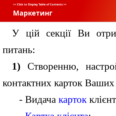
<<
Click to Display Table of Contents
>>
Маркетинг
У цій секції Ви отри
питань:
1)
Створенню, настрой
контактних карток Ваши
- Видача
карток
клієнт
-
Картка клієнта
;